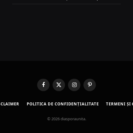
Facebook
X
Instagram
Pinterest
(Twitter)
SCLAIMER
POLITICA DE CONFIDENȚIALITATE
TERMENI ȘI 
© 2026 diasporaunita.