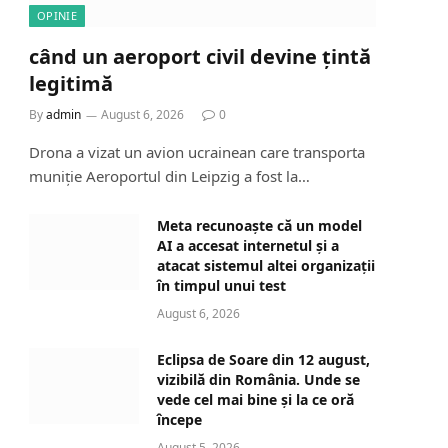
OPINIE
când un aeroport civil devine țintă
legitimă
By
admin
August 6, 2026
0
Drona a vizat un avion ucrainean care transporta
muniție Aeroportul din Leipzig a fost la…
Meta recunoaște că un model
AI a accesat internetul și a
atacat sistemul altei organizații
în timpul unui test
August 6, 2026
Eclipsa de Soare din 12 august,
vizibilă din România. Unde se
vede cel mai bine și la ce oră
începe
August 5, 2026