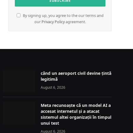
By signing up, you agree to the our terms and
our
Privacy Policy
agreement.
când un aeroport civil devine țintă
legitimă
August 6, 2026
Meta recunoaște că un model AI a
accesat internetul și a atacat
sistemul altei organizații în timpul
unui test
August 6, 2026