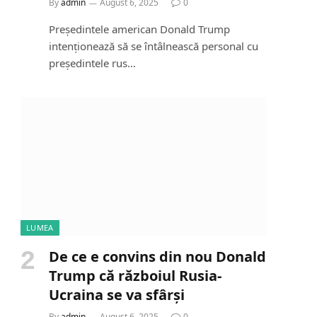
By
admin
August 6, 2025
0
Președintele american Donald Trump
intenționează să se întâlnească personal cu
președintele rus…
LUMEA
De ce e convins din nou Donald
Trump că războiul Rusia-
Ucraina se va sfârși
By
admin
August 6, 2025
0