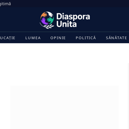
gitimă
UCAȚIE
LUMEA
OPINIE
POLITICĂ
SĂNĂTATE