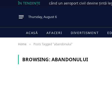
ÎN TENDINȚE
când un aeroport civil devine țintă le
Thursday, August 6
ACASĂ
AFACERI
DIVERTISMENT
ED
Home
Posts Tagged "abandonului"
»
BROWSING:
ABANDONULUI